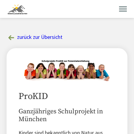
Skip
to
content
zurück zur Übersicht
ProKID
Ganzjähriges Schulprojekt in
München
Kinder sind bekanntlich von Natur aus